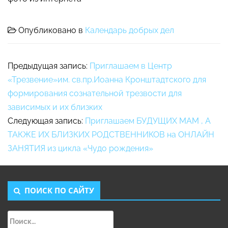
Опубликовано в
Календарь добрых дел
Предыдущая запись:
Приглашаем в Центр
«Трезвение»им. св.пр.Иоанна Кронштадтского для
формирования сознательной трезвости для
зависимых и их близких
Следующая запись:
Приглашаем БУДУЩИХ МАМ , А
ТАКЖЕ ИХ БЛИЗКИХ РОДСТВЕННИКОВ на ОНЛАЙН
ЗАНЯТИЯ из цикла «Чудо рождения»
ПОИСК ПО САЙТУ
Найти: